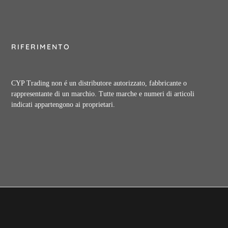
RIFERIMENTO
CYP Trading non é un distributore autorizzato, fabbricante o
rappresentante di un marchio. Tutte marche e numeri di articoli
indicati appartengono ai proprietari.