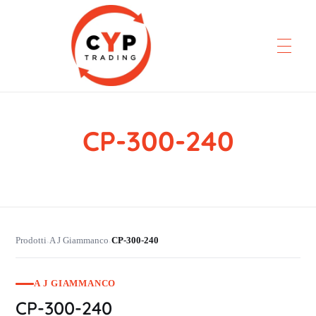
CP-300-240
CYP Trading
Professionelle Ersatzteilbeschaffung
Prodotti
A J Giammanco
CP-300-240
›
›
A J GIAMMANCO
CP-300-240