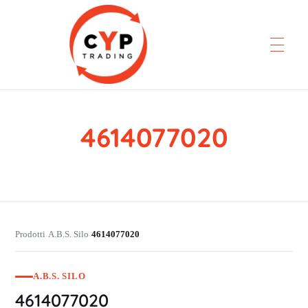
4614077020
CYP Trading
Professionelle Ersatzteilbeschaffung
Prodotti
A.B.S. Silo
4614077020
›
›
A.B.S. SILO
4614077020