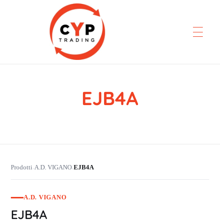
EJB4A
CYP Trading
Professionelle Ersatzteilbeschaffung
Prodotti
A.D. VIGANO
EJB4A
›
›
A.D. VIGANO
EJB4A