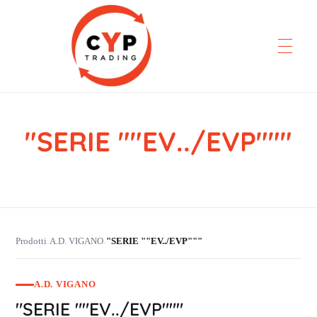
"SERIE ""EV../EVP"""
CYP Trading
Professionelle Ersatzteilbeschaffung
Prodotti
A.D. VIGANO
"SERIE ""EV../EVP"""
›
›
A.D. VIGANO
"SERIE ""EV../EVP"""