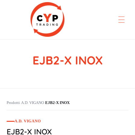
EJB2-X INOX
CYP Trading
Professionelle Ersatzteilbeschaffung
Prodotti
A.D. VIGANO
EJB2-X INOX
›
›
A.D. VIGANO
EJB2-X INOX