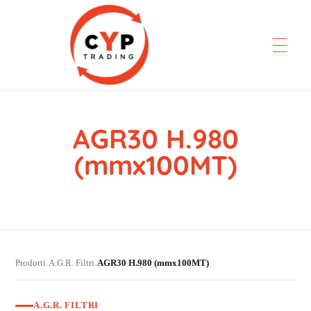
AGR30 H.980
CYP Trading
Professionelle Ersatzteilbeschaffung
(mmx100MT)
Prodotti
A.G.R. Filtri
AGR30 H.980 (mmx100MT)
›
›
A.G.R. FILTRI