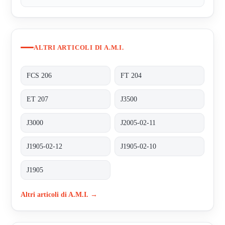
ALTRI ARTICOLI DI A.M.I.
FCS 206
FT 204
ET 207
J3500
J3000
J2005-02-11
J1905-02-12
J1905-02-10
J1905
Altri articoli di A.M.I. →