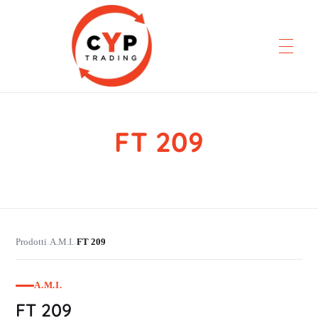
FT 209
CYP Trading
Professionelle Ersatzteilbeschaffung
Prodotti
A.M.I.
FT 209
›
›
A.M.I.
FT 209