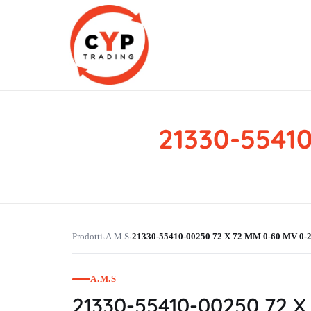
21330-5541
CYP Trading
Professionelle Ersatzteilbeschaffung
Prodotti
A.M.S
21330-55410-00250 72 X 72 MM 0-60 MV 0-
›
›
A.M.S
21330-55410-00250 72 X