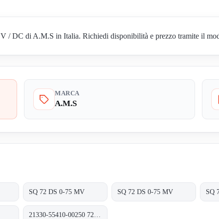
/ DC di A.M.S in Italia. Richiedi disponibilità e prezzo tramite il mod
MARCA
A.M.S
SQ 72 DS 0-75 MV
SQ 72 DS 0-75 MV
SQ 
21330-55410-00250 72 X 72 MM 0-60 MV 0-250 A