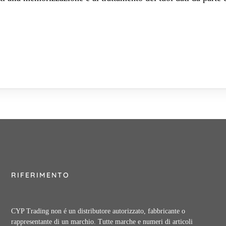
RIFERIMENTO
CYP Trading non é un distributore autorizzato, fabbricante o
rappresentante di un marchio. Tutte marche e numeri di articoli