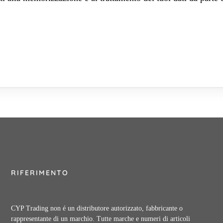
RIFERIMENTO
CYP Trading non é un distributore autorizzato, fabbricante o
rappresentante di un marchio. Tutte marche e numeri di articoli