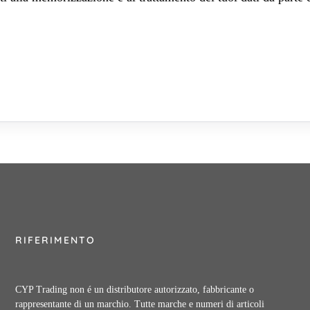
RIFERIMENTO
CYP Trading non é un distributore autorizzato, fabbricante o
rappresentante di un marchio. Tutte marche e numeri di articoli