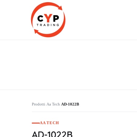
CYP Trading
Professionelle Ersatzteilbeschaffung
Prodotti
Aa Tech
AD-1022B
›
›
AA TECH
AD-1022B