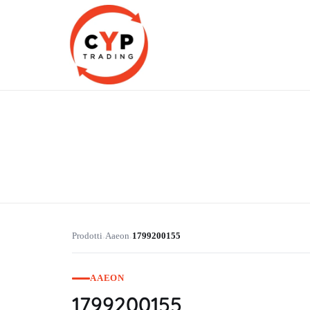
CYP Trading
Professionelle Ersatzteilbeschaffung
Prodotti
Aaeon
1799200155
›
›
AAEON
1799200155