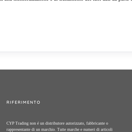
RIFERIMENTO
CYP Trading non é un distributore autorizzato, fabbricante o
rappresentante di un marchio. Tutte marche e numeri di articoli