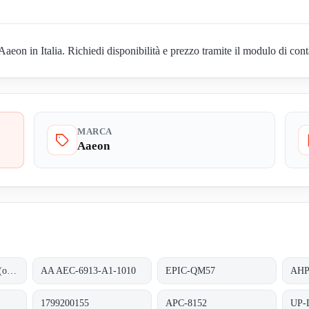
on in Italia. Richiedi disponibilità e prezzo tramite il modulo di cont
MARCA
Aaeon
AEC-6913-A0-1010 (ohne RAM)
AA AEC-6913-A1-1010
EPIC-QM57
AHP
1799200155
APC-8152
UP-