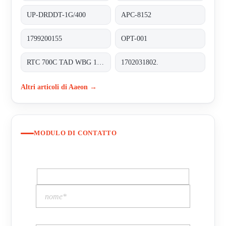
UP-DRDDT-1G/400
APC-8152
1799200155
OPT-001
RTC 700C TAD WBG 1202-TF RDS 0310 0000
1702031802.
Altri articoli di Aaeon →
MODULO DI CONTATTO