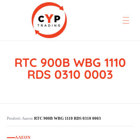
RTC 900B WBG 1110
CYP Trading
Professionelle Ersatzteilbeschaffung
RDS 0310 0003
Prodotti
Aaeon
RTC 900B WBG 1110 RDS 0310 0003
›
›
AAEON