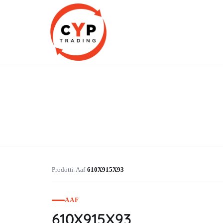
CYP Trading
Professionelle Ersatzteilbeschaffung
Prodotti
Aaf
610X915X93
›
›
AAF
610X915X93