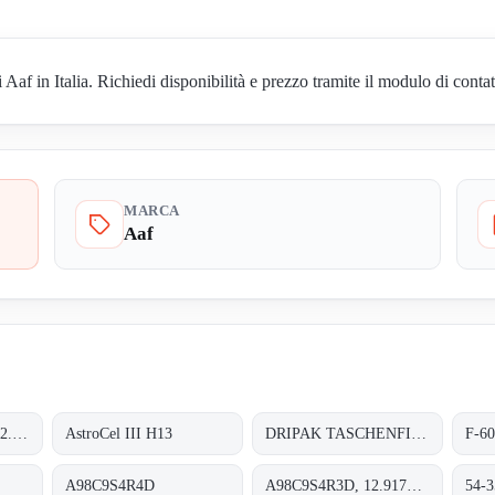
 in Italia. Richiedi disponibilità e prezzo tramite il modulo di contat
MARCA
Aaf
A98C9S4R3D, P/N 12.9179.8208
AstroCel III H13
DRIPAK TASCHENFILTER
F-6
A98C9S4R4D
A98C9S4R3D, 12.9179.8208