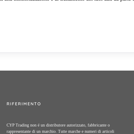
RIFERIMENTO
CYP Trading non é un distributore autorizzato, fabbricante o
rappresentante di un marchio. Tutte marche e numeri di articoli