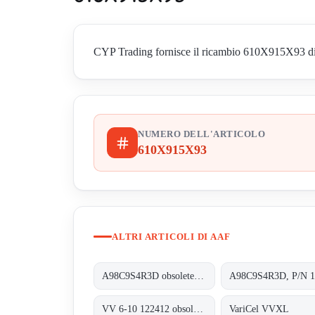
CYP Trading fornisce il ricambio 610X915X93 di Aaf
NUMERO DELL'ARTICOLO
610X915X93
ALTRI ARTICOLI DI AAF
A98C9S4R3D obsolete, replacement A98C9S4R4D
VV 6-10 122412 obsolete, replacement VariCel VVXL
VariCel VVXL