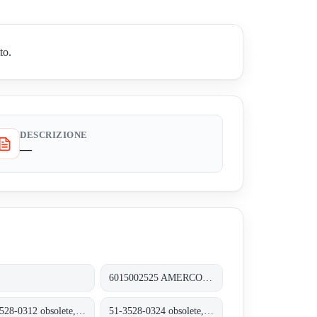
to.
DESCRIZIONE
—
0
6015002525 AMERCOOL M81
54-3528-0312 obsolete, replacement 5435280324
51-3528-0324 obsolete, replacement 5438280412