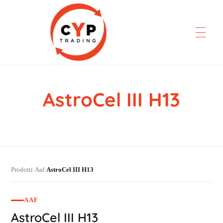
AstroCel III H13
CYP Trading
Professionelle Ersatzteilbeschaffung
Prodotti
Aaf
AstroCel III H13
›
›
AAF
AstroCel III H13