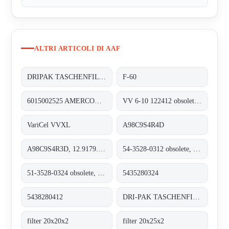
ALTRI ARTICOLI DI AAF
DRIPAK TASCHENFILTER
F-60
6015002525 AMERCOOL M81
VV 6-10 122412 obsolete, replacement VariCel VVXL
VariCel VVXL
A98C9S4R4D
A98C9S4R3D, 12.9179.8208
54-3528-0312 obsolete, replacement 5435280324
51-3528-0324 obsolete, replacement 5438280412
5435280324
5438280412
DRI-PAK TASCHENFILTER BASE GF / M6
filter 20x20x2
filter 20x25x2