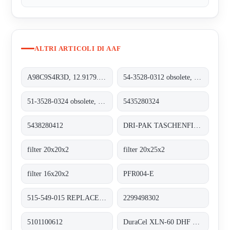
ALTRI ARTICOLI DI AAF
A98C9S4R3D, 12.9179.8208
54-3528-0312 obsolete, replacement 5435280324
51-3528-0324 obsolete, replacement 5438280412
5435280324
5438280412
DRI-PAK TASCHENFILTER BASE GF / M6
filter 20x20x2
filter 20x25x2
filter 16x20x2
PFR004-E
515-549-015 REPLACED BY XL60N (M516-101-001)
2299498302
5101100612
DuraCel XLN-60 DHF REPLACED BY DuraCel XL60N (M516-101-001)