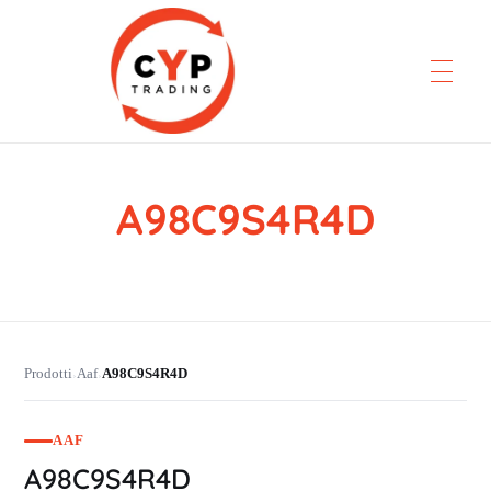
A98C9S4R4D
CYP Trading
Professionelle Ersatzteilbeschaffung
Prodotti
Aaf
A98C9S4R4D
›
›
AAF
A98C9S4R4D