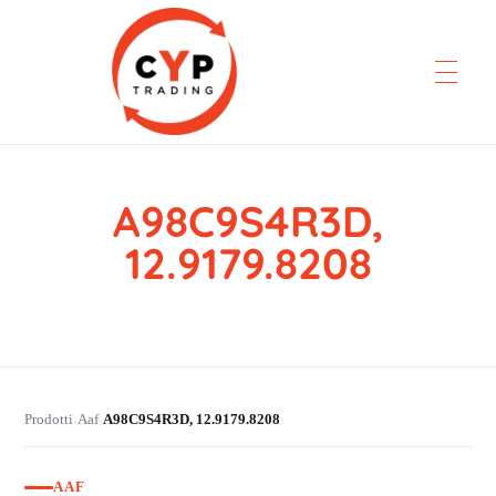
A98C9S4R3D,
CYP Trading
Professionelle Ersatzteilbeschaffung
12.9179.8208
Prodotti
Aaf
A98C9S4R3D, 12.9179.8208
›
›
AAF