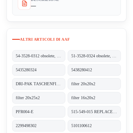
—
ALTRI ARTICOLI DI AAF
54-3528-0312 obsolete, replacement 5435280324
51-3528-0324 obsolete, replacement 5438280412
5435280324
5438280412
DRI-PAK TASCHENFILTER BASE GF / M6
filter 20x20x2
filter 20x25x2
filter 16x20x2
PFR004-E
515-549-015 REPLACED BY XL60N (M516-101-001)
2299498302
5101100612