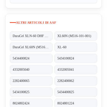
ALTRI ARTICOLI DI AAF
DuraCel XLN-60 DHF REPLACED BY DuraCel XL60N (M516-101-001)
XL60N (M516-101-001)
DuraCel XL60N (M516-101-001)
XL-60
5434400824
5434100824
4332005040
4332005041
2282400065
2282400062
5434100825
5434400825
8024802424
8024801224