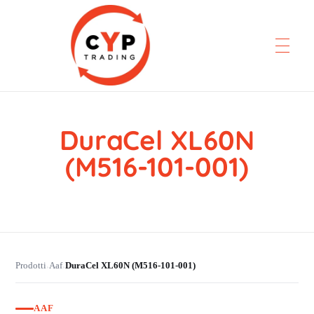
DuraCel XL60N
CYP Trading
Professionelle Ersatzteilbeschaffung
(M516-101-001)
Prodotti
Aaf
DuraCel XL60N (M516-101-001)
›
›
AAF