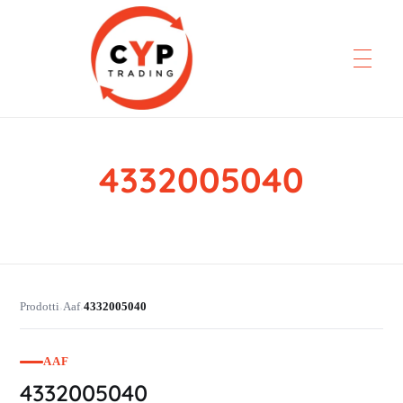
4332005040
CYP Trading
Professionelle Ersatzteilbeschaffung
Prodotti
Aaf
4332005040
›
›
AAF
4332005040