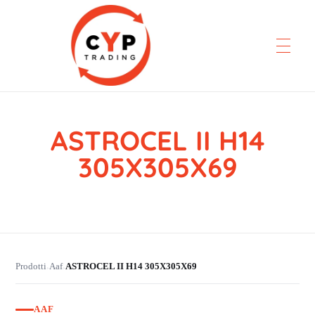
ASTROCEL II H14
CYP Trading
Professionelle Ersatzteilbeschaffung
305X305X69
Prodotti
Aaf
ASTROCEL II H14 305X305X69
›
›
AAF