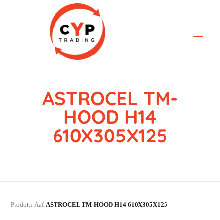
ASTROCEL TM-
CYP Trading
Professionelle Ersatzteilbeschaffung
HOOD H14
610X305X125
Prodotti
Aaf
ASTROCEL TM-HOOD H14 610X305X125
›
›