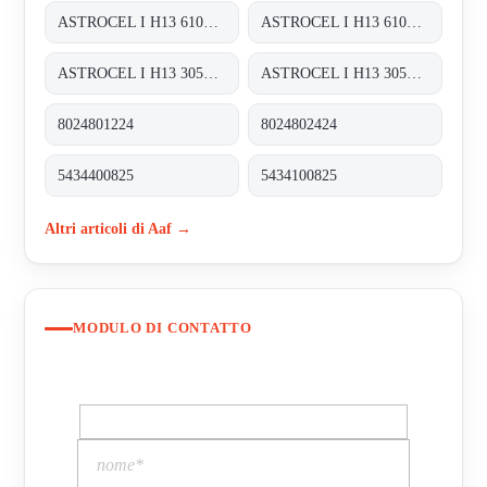
ASTROCEL I H13 610X762X292
ASTROCEL I H13 610X610X292
ASTROCEL I H13 305X610X292
ASTROCEL I H13 305X305X292
8024801224
8024802424
5434400825
5434100825
Altri articoli di Aaf →
MODULO DI CONTATTO