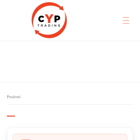
CYP Trading
Professionelle Ersatzteilbeschaffung
Prodotti
›
›