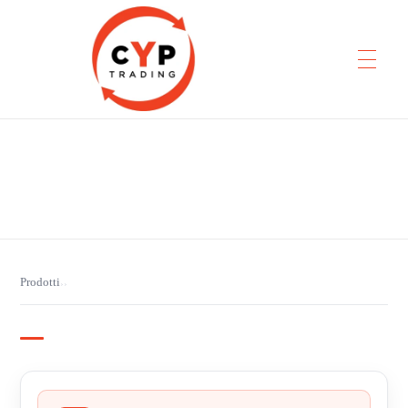
CYP Trading
Professionelle Ersatzteilbeschaffung
Prodotti
›
›