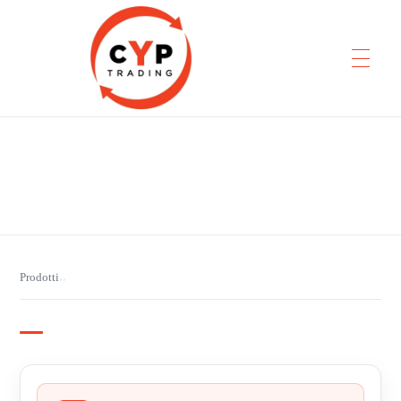
CYP Trading
Professionelle Ersatzteilbeschaffung
Prodotti
›
›