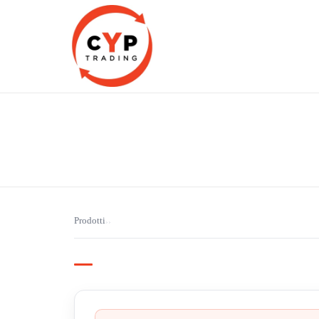
CYP Trading
Professionelle Ersatzteilbeschaffung
Prodotti
›
›