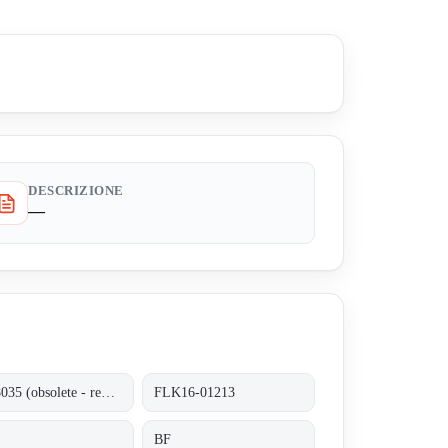
DESCRIZIONE
—
9618035 (obsolete - replaced by FLK04-01338)
FLK16-01213
O
BF