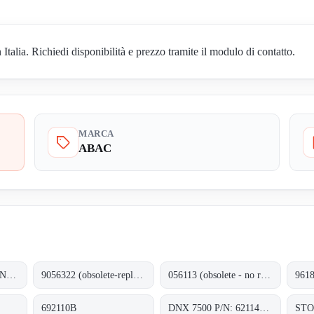
lia. Richiedi disponibilità e prezzo tramite il modulo di contatto.
MARCA
ABAC
FC2-50 CM2 REDLINE CF
9056322 (obsolete-replaced by FLK16-01213)
056113 (obsolete - no replacement)
692110B
DNX 7500 P/N: 6211452400
ST