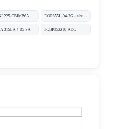
AMXL225-CBIMB6AF04
DOR355L-04-2G - alternative 3GBP352210-ADG
A 315LA 4 B5 SA
3GBP352210-ADG