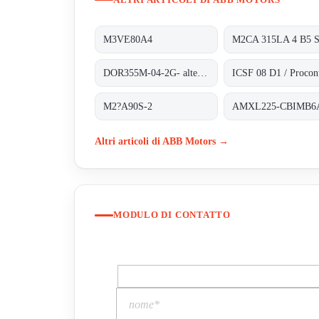
M3VE80A4
M2CA 315LA 4 B5 
DOR355M-04-2G- alternative 3GBP352210-ADG
M2?A90S-2
Altri articoli di ABB Motors →
MODULO DI CONTATTO