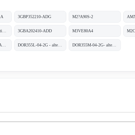
SA
3GBP352210-ADG
M2?A90S-2
ICSF 08 D1 / Procontic CS 31
3GBA202410-ADD
M3VE80A4
M2C
AMXL225-CBIMB6AF04
DOR355L-04-2G - alternative 3GBP352210-ADG
DOR355M-04-2G- alternative 3GBP352210-ADG