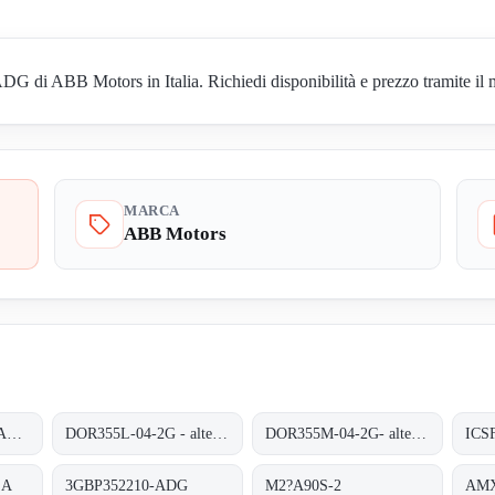
di ABB Motors in Italia. Richiedi disponibilità e prezzo tramite il m
MARCA
ABB Motors
AMXL225-CBIMB6AF04
DOR355L-04-2G - alternative 3GBP352210-ADG
DOR355M-04-2G- alternative 3GBP352210-ADG
SA
3GBP352210-ADG
M2?A90S-2