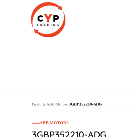
CYP Trading
Professionelle Ersatzteilbeschaffung
Prodotti
ABB Motors
3GBP352210-ADG
›
›
ABB MOTORS
3GBP352210-ADG