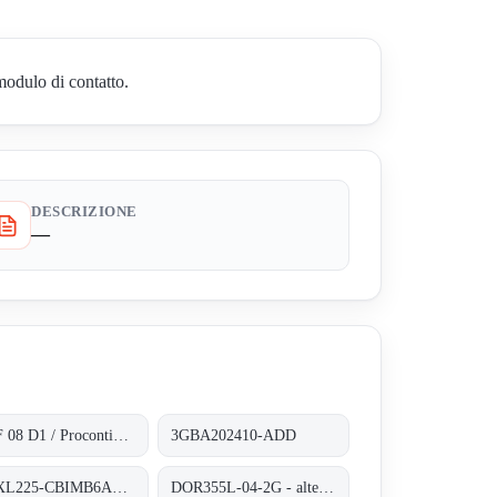
odulo di contatto.
DESCRIZIONE
—
ICSF 08 D1 / Procontic CS 31
3GBA202410-ADD
AMXL225-CBIMB6AF04
DOR355L-04-2G - alternative 3GBP352210-ADG