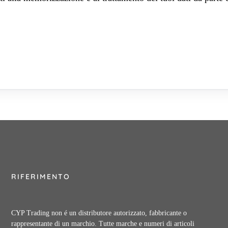
RIFERIMENTO
CYP Trading non é un distributore autorizzato, fabbricante o
rappresentante di un marchio. Tutte marche e numeri di articoli