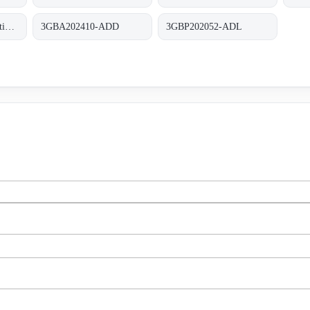
ICSF 08 D1 / Procontic CS 31
3GBA202410-ADD
3GBP202052-ADL