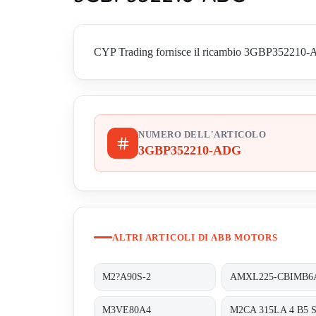
CYP Trading fornisce il ricambio 3GBP352210-ADG 
NUMERO DELL'ARTICOLO
3GBP352210-ADG
ALTRI ARTICOLI DI ABB MOTORS
M2?A90S-2
M3VE80A4
M2CA 315LA 4 B5 