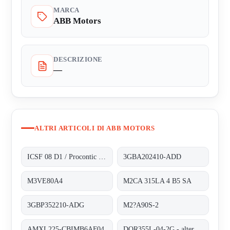
MARCA
ABB Motors
DESCRIZIONE
—
ALTRI ARTICOLI DI ABB MOTORS
ICSF 08 D1 / Procontic CS 31
3GBA202410-ADD
M3VE80A4
M2CA 315LA 4 B5 SA
3GBP352210-ADG
M2?A90S-2
AMXL225-CBIMB6AF04
DOR355L-04-2G - alternative 3GBP352210-ADG