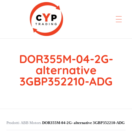
DOR355M-04-2G-
CYP Trading
Professionelle Ersatzteilbeschaffung
alternative
3GBP352210-ADG
Prodotti
ABB Motors
DOR355M-04-2G- alternative 3GBP352210-ADG
›
›