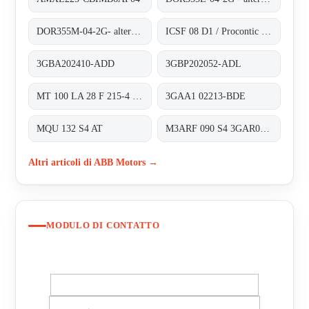
DOR355M-04-2G- alternative 3GBP352210-ADG
ICSF 08 D1 / Procontic CS 31
3GBA202410-ADD
3GBP202052-ADL
MT 100 LA 28 F 215-4 obsolete, alternativ 3GAA1 02213-BDE
3GAA1 02213-BDE
MQU 132 S4 AT
M3ARF 090 S4 3GAR092401-NSE
Altri articoli di ABB Motors →
MODULO DI CONTATTO