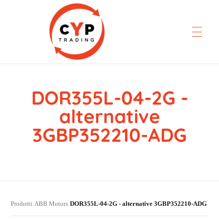
DOR355L-04-2G -
CYP Trading
Professionelle Ersatzteilbeschaffung
alternative
3GBP352210-ADG
Prodotti
ABB Motors
DOR355L-04-2G - alternative 3GBP352210-ADG
›
›