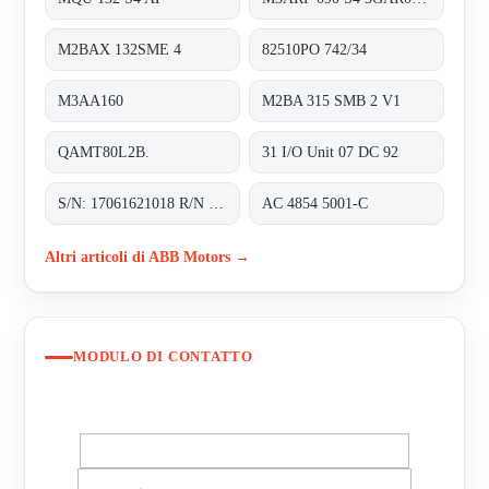
M2BAX 132SME 4
82510PO 742/34
M3AA160
M2BA 315 SMB 2 V1
QAMT80L2B.
31 I/O Unit 07 DC 92
S/N: 17061621018 R/N J283A4201
AC 4854 5001-C
Altri articoli di ABB Motors →
MODULO DI CONTATTO