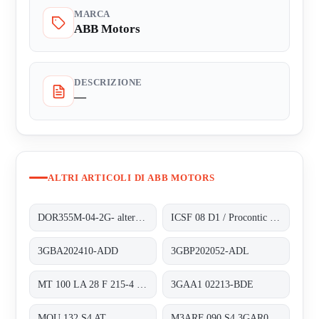
MARCA
ABB Motors
DESCRIZIONE
—
ALTRI ARTICOLI DI ABB MOTORS
DOR355M-04-2G- alternative 3GBP352210-ADG
ICSF 08 D1 / Procontic CS 31
3GBA202410-ADD
3GBP202052-ADL
MT 100 LA 28 F 215-4 obsolete, alternativ 3GAA1 02213-BDE
3GAA1 02213-BDE
MQU 132 S4 AT
M3ARF 090 S4 3GAR092401-NSE