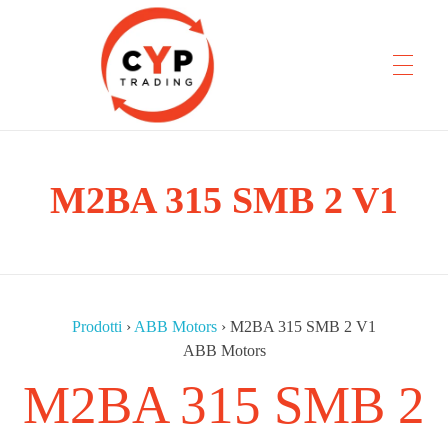
CYP Trading
M2BA 315 SMB 2 V1
Professionelle Ersatzteilbeschaffung
Prodotti
›
ABB Motors
›
M2BA 315 SMB 2 V1
ABB Motors
M2BA 315 SMB 2