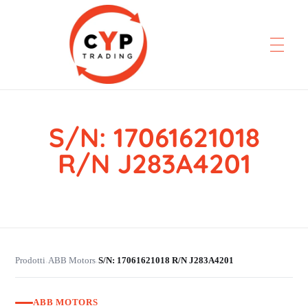
S/N: 17061621018
CYP Trading
Professionelle Ersatzteilbeschaffung
R/N J283A4201
Prodotti
ABB Motors
S/N: 17061621018 R/N J283A4201
›
›
ABB MOTORS