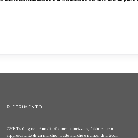
RIFERIMENTO
CYP Trading non é un distributore autorizzato, fabbricante o
rappresentante di un marchio. Tutte marche e numeri di articoli