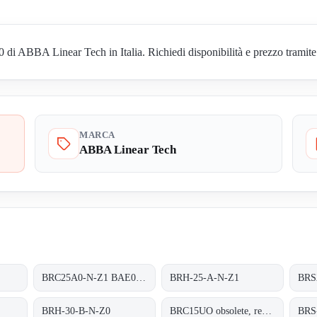
 ABBA Linear Tech in Italia. Richiedi disponibilità e prezzo tramite 
MARCA
ABBA Linear Tech
BRC25A0-N-Z1 BAE01130194 - replaced by BRH-25-A-N-Z1
BRH-25-A-N-Z1
BRS
BRH-30-B-N-Z0
BRC15UO obsolete, replacement BRS-15-B-N-Z0
BRS