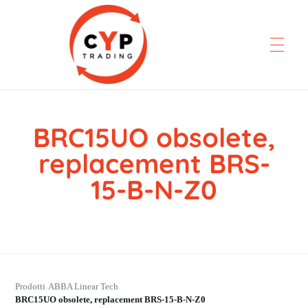
BRC15UO obsolete,
CYP Trading
Professionelle Ersatzteilbeschaffung
replacement BRS-
15-B-N-Z0
Prodotti
ABBA Linear Tech
›
›
BRC15UO obsolete, replacement BRS-15-B-N-Z0