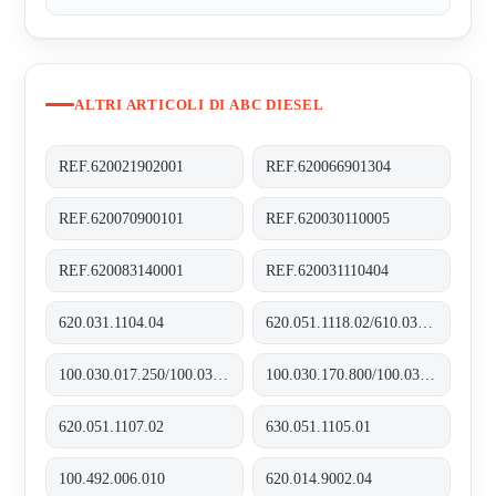
ALTRI ARTICOLI DI ABC DIESEL
REF.620021902001
REF.620066901304
REF.620070900101
REF.620030110005
REF.620083140001
REF.620031110404
620.031.1104.04
620.051.1118.02/610.031.1109.10
100.030.017.250/100.035.017.250
100.030.170.800/100.035.170.800
620.051.1107.02
630.051.1105.01
100.492.006.010
620.014.9002.04