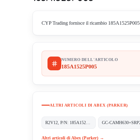
CYP Trading fornisce il ricambio 185A1525P005 di 
NUMERO DELL'ARTICOLO
185A1525P005
ALTRI ARTICOLI DI ABEX (PARKER)
R2V12, P/N: 185A1525P005 OBSOLETE
GC-CAMH630+SRP
Altri articoli di Abex (Parker) →