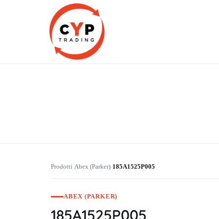
CYP Trading
Professionelle Ersatzteilbeschaffung
Prodotti
Abex (Parker)
185A1525P005
›
›
ABEX (PARKER)
185A1525P005