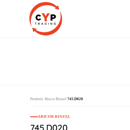
CYP Trading
Professionelle Ersatzteilbeschaffung
Prodotti
Abicor Binzel
745.D020
›
›
ABICOR BINZEL
745.D020