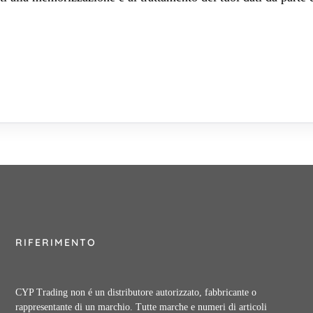
RIFERIMENTO
CYP Trading non é un distributore autorizzato, fabbricante o
rappresentante di un marchio. Tutte marche e numeri di articoli