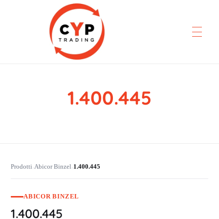
1.400.445
CYP Trading
Professionelle Ersatzteilbeschaffung
Prodotti
Abicor Binzel
1.400.445
›
›
ABICOR BINZEL
1.400.445