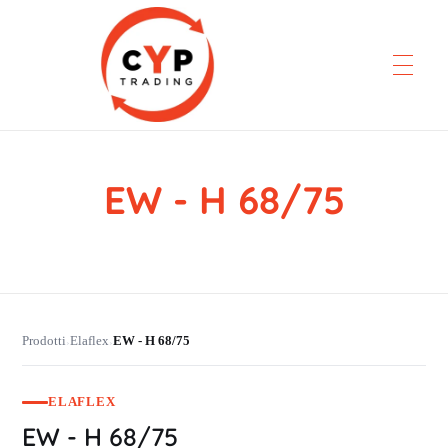
EW - H 68/75
CYP Trading
Professionelle Ersatzteilbeschaffung
Prodotti
Elaflex
EW - H 68/75
›
›
ELAFLEX
EW - H 68/75