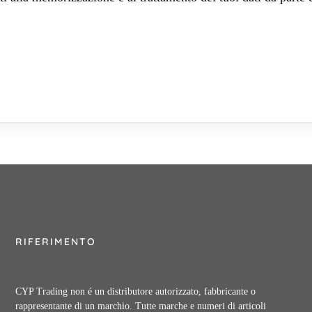
RIFERIMENTO
CYP Trading non é un distributore autorizzato, fabbricante o
rappresentante di un marchio. Tutte marche e numeri di articoli