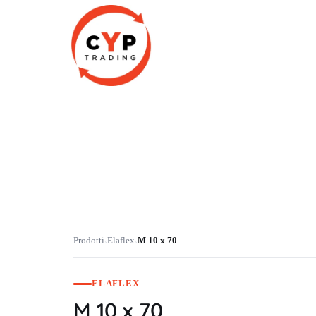
CYP Trading
Professionelle Ersatzteilbeschaffung
Prodotti
Elaflex
M 10 x 70
›
›
ELAFLEX
M 10 x 70