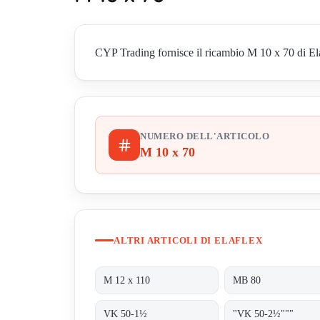
CYP Trading fornisce il ricambio M 10 x 70 di Elafl
NUMERO DELL'ARTICOLO
M 10 x 70
ALTRI ARTICOLI DI ELAFLEX
M 12 x 110
MB 80
VK 50-1½
"VK 50-2½"""