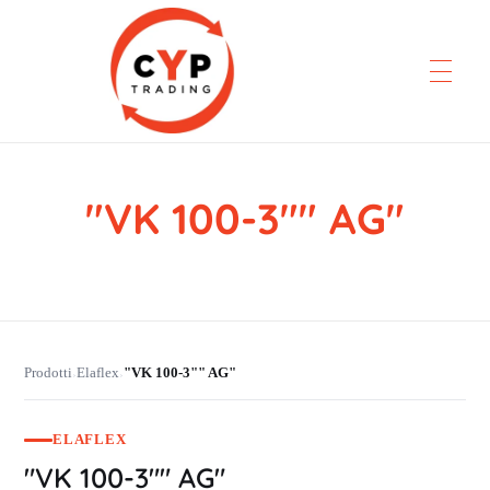
"VK 100-3"" AG"
CYP Trading
Professionelle Ersatzteilbeschaffung
Prodotti
Elaflex
"VK 100-3"" AG"
›
›
ELAFLEX
"VK 100-3"" AG"