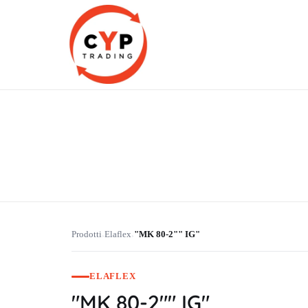
CYP Trading
Professionelle Ersatzteilbeschaffung
Prodotti
Elaflex
"MK 80-2"" IG"
›
›
ELAFLEX
"MK 80-2"" IG"