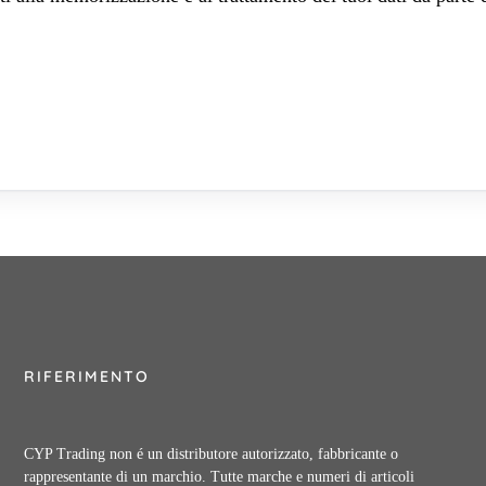
RIFERIMENTO
CYP Trading non é un distributore autorizzato, fabbricante o
rappresentante di un marchio. Tutte marche e numeri di articoli