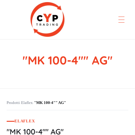
"MK 100-4"" AG"
CYP Trading
Professionelle Ersatzteilbeschaffung
Prodotti
Elaflex
"MK 100-4"" AG"
›
›
ELAFLEX
"MK 100-4"" AG"