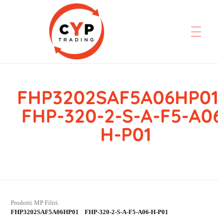
FHP3202SAF5A06HP
CYP Trading
Professionelle Ersatzteilbeschaffung
FHP-320-2-S-A-F5-A0
H-P01
Prodotti
MP Filtri
›
›
FHP3202SAF5A06HP01 FHP-320-2-S-A-F5-A06-H-P01