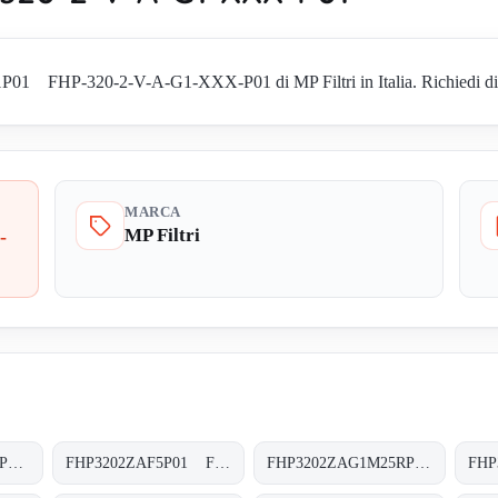
1 FHP-320-2-V-A-G1-XXX-P01 di MP Filtri in Italia. Richiedi disponi
MARCA
MP Filtri
-
FHP3202ZAF1A10RP01 FHP-320-2-Z-A-F1-A10-R-P01
FHP3202ZAF5P01 FHP-320-2-Z-A-F5-XXX-P01
FHP3202ZAG1M25RP01 FHP-320-2-Z-A-G1-M25-R-P01