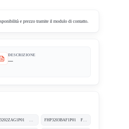
bilità e prezzo tramite il modulo di contatto.
DESCRIZIONE
—
FHP3202ZAG1P01 FHP-320-2-Z-A-G1-XXX-P01
FHP3203BAF1P01 FHP-320-3-B-A-F1-XXX-P01