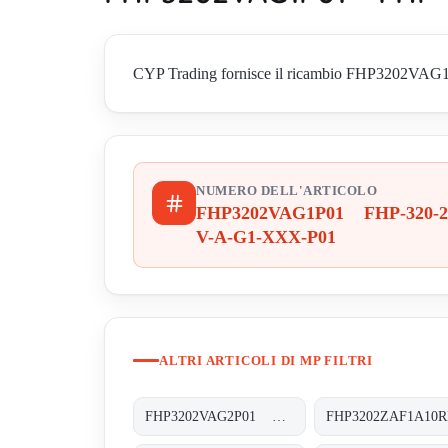
CYP Trading fornisce il ricambio FHP3202VAG1P0
NUMERO DELL'ARTICOLO
FHP3202VAG1P01 FHP-320-2
V-A-G1-XXX-P01
ALTRI ARTICOLI DI MP FILTRI
FHP3202VAG2P01 FHP-320-2-V-A-G2-XXX-P01