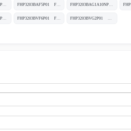
FHP3203BAF5A10NP01 FHP-320-3-B-A-F5-A10-N-P01
FHP3203BAF5P01 FHP-320-3-B-A-F5-XXX-P01
FHP3203BAG1A10NP01 FHP-320-3-B-A-G1-A10-N-P01
FHP3203BVF6A10NP01 FHP-320-3-B-V-F6-A10-N-P01
FHP3203BVF6P01 FHP-320-3-B-V-F6-XXX-P01
FHP3203BVG2P01 FHP-320-3-B-V-G2-XXX-P01