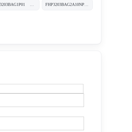
FHP3203BAG1P01 FHP-320-3-B-A-G1-XXX-P01
FHP3203BAG2A10NP01 FHP-320-3-B-A-G2-A10-N-P01