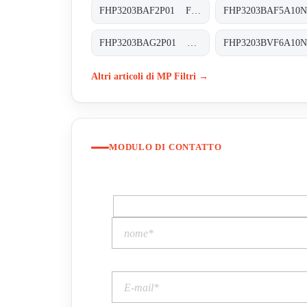
FHP3203BAF2P01 FHP-320-3-B-A-F2-XXX-P01
FHP3203BAG2P01 FHP-320-3-B-A-G2-XXX-P01
Altri articoli di MP Filtri →
MODULO DI CONTATTO