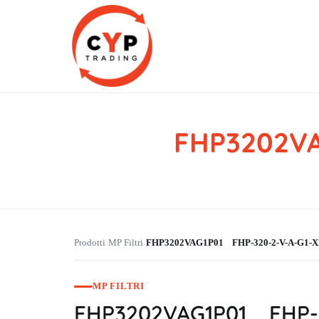
FHP3202VA
CYP Trading
Professionelle Ersatzteilbeschaffung
Prodotti
MP Filtri
FHP3202VAG1P01 FHP-320-2-V-A-G1-X
›
›
MP FILTRI
FHP3202VAG1P01 FHP-3