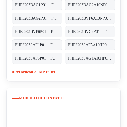
FHP3203BAG1P01 FHP-320-3-B-A-G1-XXX-P01
FHP3203BAG2A10NP01 FHP-320-3-B-A-G2-A10-N-P01
FHP3203BAG2P01 FHP-320-3-B-A-G2-XXX-P01
FHP3203BVF6A10NP01 FHP-320-3-B-V-F6-A10-N-P01
FHP3203BVF6P01 FHP-320-3-B-V-F6-XXX-P01
FHP3203BVG2P01 FHP-320-3-B-V-G2-XXX-P01
FHP3203SAF1P01 FHP-320-3-S-A-F1-XXX-P01
FHP3203SAF5A10HP01 FHP-320-3-S-A-F5-A10-H-P01
FHP3203SAF5P01 FHP-320-3-S-A-F5-XXX-P01
FHP3203SAG1A10HP01 FHP-320-3-S-A-G1-A10-H-P01
Altri articoli di MP Filtri →
MODULO DI CONTATTO