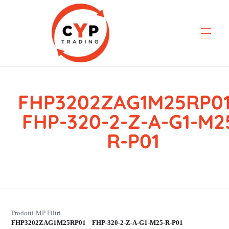
FHP3202ZAG1M25RP
CYP Trading
Professionelle Ersatzteilbeschaffung
FHP-320-2-Z-A-G1-M2
R-P01
Prodotti
MP Filtri
›
›
FHP3202ZAG1M25RP01 FHP-320-2-Z-A-G1-M25-R-P01